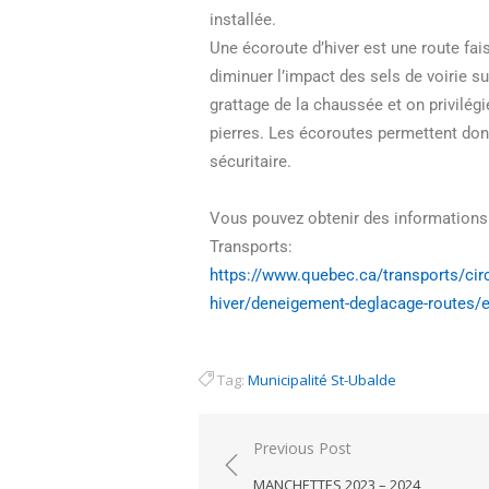
installée.
Une écoroute d’hiver est une route faisa
diminuer l’impact des sels de voirie s
grattage de la chaussée et on privilégie
pierres. Les écoroutes permettent do
sécuritaire.
Vous pouvez obtenir des informations 
Transports:
https://www.quebec.ca/
transports/cir
hiver/deneigement-deglacage-
routes/e
Tag:
Municipalité St-Ubalde
Previous Post
MANCHETTES 2023 – 2024