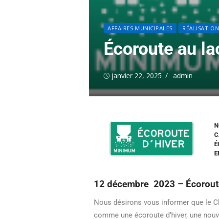
AFFAIRES MUNICIPALES
RÉALISATION
Écoroute au la
janvier 22, 2025
admin
N
C
É
E
12 décembre 2023 – Écoroute
Nous désirons vous informer que le C
comme une écoroute d’hiver, une nouve