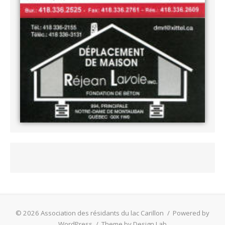
© 2026 Association des résidants du lac Carillon
/
Powered by
WordPress
/
Theme by Design Lab